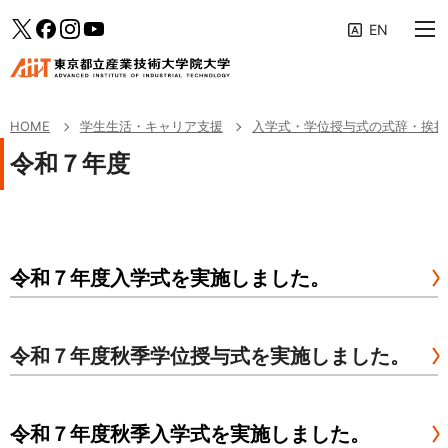
大学案内
メインメニューへ（フォーカスすると下層リンクが展開されます）
「学生生活・キャリア支援」のサブメニューへ
このページの本文へ
Twitter
facebook
Instagram
YouTube
教育の特色
専攻・コース
HOME
学生生活・キャリア支援
入学式・学位授与式の式辞・挨拶
学生生活・キャリア支援
令和７年度
研究活動・産学連携
入学案内
令和７年度入学式を実施しました。
受験生・社会人の方へ
企業の方へ
令和７年度秋季学位授与式を実施しました。
修了生の方へ
AIITポータル
令和７年度秋季入学式を実施しました。
アクセス