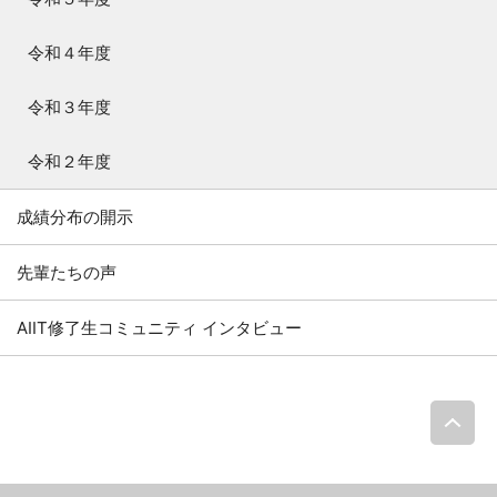
令和４年度
令和３年度
令和２年度
成績分布の開示
先輩たちの声
AIIT修了生コミュニティ インタビュー
P