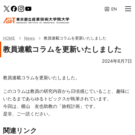
大学案内
メインメニューへ（フォーカスすると下層リンクが展開されます）
「News」のサブメニューへ
このページの本文へ
Twitter
facebook
Instagram
YouTube
教育の特色
専攻・コース
HOME
News
教員連載コラムを更新いたしました
学生生活・キャリア支援
教員連載コラムを更新いたしました
研究活動・産学連携
2024年6月7日
入学案内
教員連載コラムを更新いたしました。
受験生・社会人の方へ
このコラムは教員の研究内容から日頃感じていること、趣味に
いたるまであらゆるトピックスが執筆されています。
企業の方へ
今回は、横山 友也助教の「旅程計画」です。
修了生の方へ
是非、ご一読ください。
AIITポータル
関連リンク
アクセス