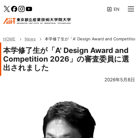
大学案内
メインメニューへ（フォーカスすると下層リンクが展開されます）
「News」のサブメニューへ
このページの本文へ
Twitter
facebook
Instagram
YouTube
教育の特色
専攻・コース
HOME
News
本学修了生が「A' Design Award and Compet
学生生活・キャリア支援
本学修了生が「A' Design Award and
Competition 2026」の審査委員に選
研究活動・産学連携
出されました
入学案内
2026年5月8日
受験生・社会人の方へ
企業の方へ
修了生の方へ
AIITポータル
アクセス