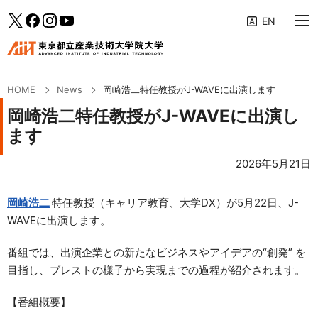
大学案内
メインメニューへ（フォーカスすると下層リンクが展開されます）
「News」のサブメニューへ
このページの本文へ
Twitter
facebook
Instagram
YouTube
教育の特色
専攻・コース
HOME
News
岡崎浩二特任教授がJ-WAVEに出演します
学生生活・キャリア支援
岡崎浩二特任教授がJ-WAVEに出演し
ます
研究活動・産学連携
2026年5月21日
入学案内
岡崎浩二
特任教授（キャリア教育、大学DX）が5月22日、J-
受験生・社会人の方へ
WAVEに出演します。
企業の方へ
番組では、出演企業との新たなビジネスやアイデアの“創発” を
修了生の方へ
目指し、ブレストの様子から実現までの過程が紹介されます。
AIITポータル
【番組概要】
アクセス