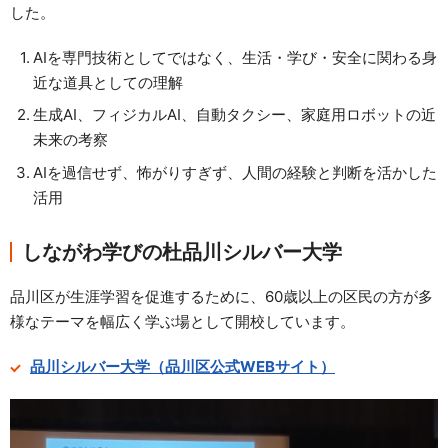
した。
資料請求
お問い合わせ
AIを専門技術としてではなく、生活・学び・安全に関わる身
近な道具としての理解
ご寄附のお願い
生成AI、フィジカルAI、自動タクシー、家庭用ロボットの近
未来の考察
AIを過信せず、怖がりすぎず、人間の経験と判断を活かした
活用
しながわ学びの杜品川シルバー大学
品川区が生涯学習を促進するために、60歳以上の区民の方が多
様なテーマを幅広く学ぶ場として開校しています。
品川シルバー大学（品川区公式WEBサイト）