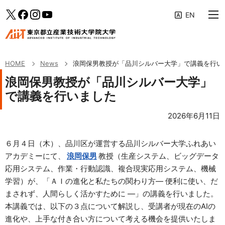
大学案内
メインメニューへ（フォーカスすると下層リンクが展開されます）
「News」のサブメニューへ
このページの本文へ
Twitter
facebook
Instagram
YouTube
教育の特色
専攻・コース
HOME
News
浪岡保男教授が「品川シルバー大学」で講義を行い
学生生活・キャリア支援
浪岡保男教授が「品川シルバー大学」
で講義を行いました
研究活動・産学連携
2026年6月11日
入学案内
６月４日（木）、品川区が運営する品川シルバー大学ふれあい
受験生・社会人の方へ
アカデミーにて、
浪岡保男
教授（生産システム、ビッグデータ
企業の方へ
応用システム、作業・行動認識、複合現実応用システム、機械
学習）が、「ＡＩの進化と私たちの関わり方― 便利に使い、だ
修了生の方へ
まされず、人間らしく活かすために ―」の講義を行いました。
AIITポータル
本講義では、以下の３点について解説し、受講者が現在のAIの
進化や、上手な付き合い方について考える機会を提供いたしま
アクセス