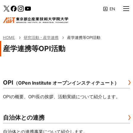
大学案内
メインメニューへ（フォーカスすると下層リンクが展開されます）
「研究活動・産学連携」のサブメニューへ
このページの本文へ
Twitter
facebook
Instagram
YouTube
教育の特色
専攻・コース
HOME
研究活動・産学連携
産学連携等OPI活動
学生生活・キャリア支援
産学連携等OPI活動
研究活動・産学連携
入学案内
OPI
（OPen Institute オープンインスティテュート）
受験生・社会人の方へ
OPIの概要、OPI長の挨拶、活動実績について紹介します。
企業の方へ
修了生の方へ
自治体との連携
AIITポータル
アクセス
自治体との連携事業について紹介します。