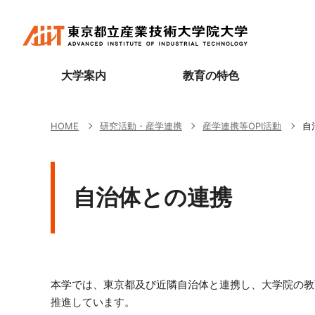
大学案内
教育の特色
HOME
研究活動・産学連携
産学連携等OPI活動
自
専門職大学院とは
BL（Project Based Learning）型教育
研究科長あいさつ
先輩たちの声
研究活動
3つのポリシー
学長あいさつ
グローバル化への対応
専攻長あいさつ
先輩たちの声（アーカイブ）
産学連携等OPI活動
入学者の選抜に関すること
大学概要
学びやすい学修体制
事業設計工学コース
学生生活支援
教員連載コラム
大学院説明会
自治体との連携
教育情報の公表
教育の質の向上のための活動
情報アーキテクチャコース
キャリア開発支援
研究活動に関する情報
入学料・授業料
運営諮問会議
学びの環境
創造技術コース
修了生の証明書発行
奨学金、授業料減免・分納
ご寄附のお願い
AIITチャンネル
教員紹介
AIIT修了生コミュニティ インタビュー
教育訓練給付制度
図書館のご案内
名誉教授・客員教授
東京都立産業技術大学院大学会員カード
AIIT単位バンク制度（科目等履修生制度）
本学では、東京都及び近隣自治体と連携し、大学院の教
アクセス
正規課程外プログラム
AIIT PBL プロジェクト成果発表会
大学Q&A
推進しています。
入学式/学位授与式の式辞・挨拶・祝辞
資料請求