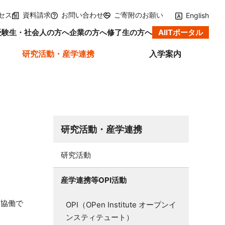
メインメニューへ（フォーカスすると下層リンクが展開されます）
「研究活動・産学連携」のサブメニューへ
このページの本文へ
セス
資料請求
お問い合わせ
ご寄附のお願い
English
受験生・社会人の方へ
企業の方へ
修了生の方へ
AIITポータル
研究活動・産学連携
入学案内
研究活動・産学連携
研究活動
産学連携等OPI活動
を協働で
OPI（OPen Institute オープンイ
ンスティテュート）