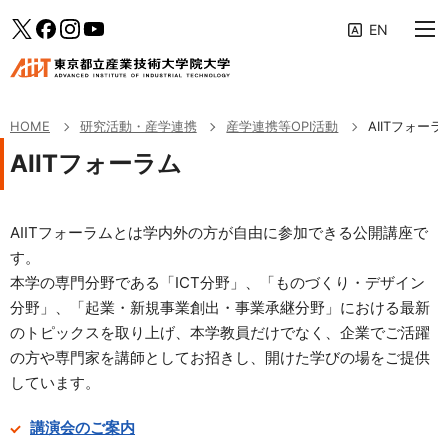
大学案内
メインメニューへ（フォーカスすると下層リンクが展開されます）
「研究活動・産学連携」のサブメニューへ
このページの本文へ
Twitter
facebook
Instagram
YouTube
教育の特色
専攻・コース
HOME
研究活動・産学連携
産学連携等OPI活動
AIITフォーラ
学生生活・キャリア支援
AIITフォーラム
研究活動・産学連携
AIITフォーラムとは学内外の方が自由に参加できる公開講座で
入学案内
す。
本学の専門分野である「ICT分野」、「ものづくり・デザイン
受験生・社会人の方へ
分野」、「起業・新規事業創出・事業承継分野」における最新
企業の方へ
のトピックスを取り上げ、本学教員だけでなく、企業でご活躍
の方や専門家を講師としてお招きし、開けた学びの場をご提供
修了生の方へ
しています。
AIITポータル
講演会のご案内
アクセス