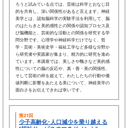
ろうと試みている点では、芸術は科学とおなじ目
的を共有し、深い関係性があると言えます。神経
美学とは、認知脳科学の実験手法を利用して、脳
のはたらきと美的感性との関係や認知プロセス及
び脳機能と、芸術的な活動との関係を研究する学
問分野です。心理学や神経科学だけでなく、哲
学・芸術・美術史学・福祉工学など多様な分野か
ら研究者や実践家が集まり、精力的に研究を進め
ています。本講座では、美しさや醜さなど美的感
性についての脳の反応や、真・善・美の関係性、
そして芸術の枠を超えて、わたしたちの行動や価
値判断に影響をあたえる美について、神経美学の
面白さをお伝えできれば幸いです。
第21回
少子高齢化･人口減少を乗り越える